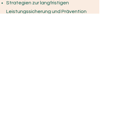
Strategien zur langfristigen
Leistungssicherung und Prävention
Zielgruppe
: Führungskräfte und
Menschen in Leitungspositionen,
Gremienmitglieder
Teilnehmeranzahl
: bis ca. 15 TN
Dauer
: 2 Tages - Workshop